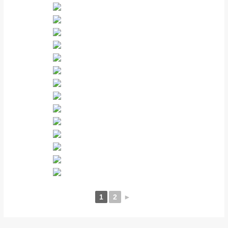
1
2
►