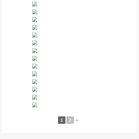
1
2
►